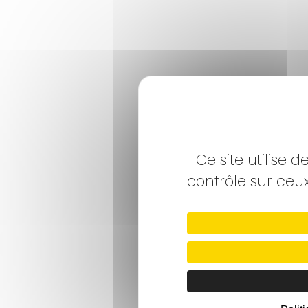
Ce site utilise 
contrôle sur ceu